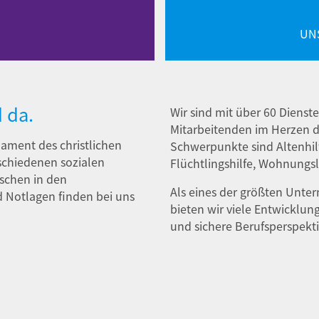
UN
 da.
Wir sind mit über 60 Diens
Mitarbeitenden im Herzen d
ament des christlichen
Schwerpunkte sind Altenhilf
rschiedenen sozialen
Flüchtlingshilfe, Wohnungsl
nschen in den
Als eines der größten Unter
d Notlagen finden bei uns
bieten wir viele Entwicklun
und sichere Berufsperspekt